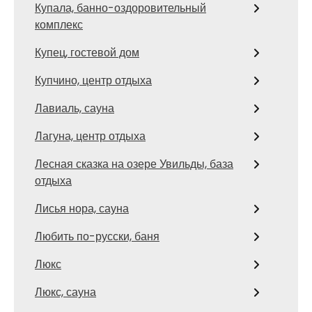
Купала, банно-оздоровительный
комплекс
Купец, гостевой дом
Купчино, центр отдыха
Лавиаль, сауна
Лагуна, центр отдыха
Лесная сказка на озере Увильды, база
отдыха
Лисья нора, сауна
Любить по-русски, баня
Люкс
Люкс, сауна