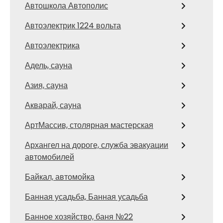
Автошкола Автополис
Автоэлектрик 1224 вольта
Автоэлектрика
Адель, сауна
Азия, сауна
Акварай, сауна
АртМассив, столярная мастерская
Архангел на дороге, служба эвакуации
автомобилей
Байкал, автомойка
Банная усадьба, Банная усадьба
Банное хозяйство, баня №22