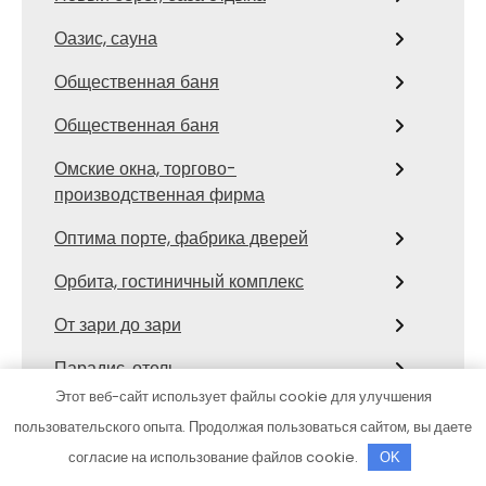
Оазис, сауна
Общественная баня
Общественная баня
Омские окна, торгово-
производственная фирма
Оптима порте, фабрика дверей
Орбита, гостиничный комплекс
От зари до зари
Парадис, отель
Этот веб-сайт использует файлы cookie для улучшения
Парус, автоцентр
пользовательского опыта. Продолжая пользоваться сайтом, вы даете
Пеликан, SPA-клуб
согласие на использование файлов cookie.
OK