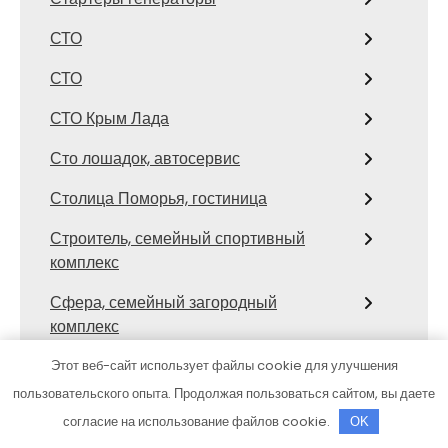
СТО
СТО
СТО Крым Лада
Сто лошадок, автосервис
Столица Поморья, гостиница
Строитель, семейный спортивный
комплекс
Сфера, семейный загородный
комплекс
Сход развал
Этот веб-сайт использует файлы cookie для улучшения
пользовательского опыта. Продолжая пользоваться сайтом, вы даете
Сход-развал, Шиномонтаж
согласие на использование файлов cookie.
OK
Сывлах, Баня №3