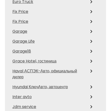
Euro Truck
Fix Price
Fix Price
Garage
Garage Life
Garage18
Grace Hotel, гостиница
Haval АСПЭК-Авто, официальный
дилер
Hyundai КлючАвто, автоцентр
Inter avto
Jdm service