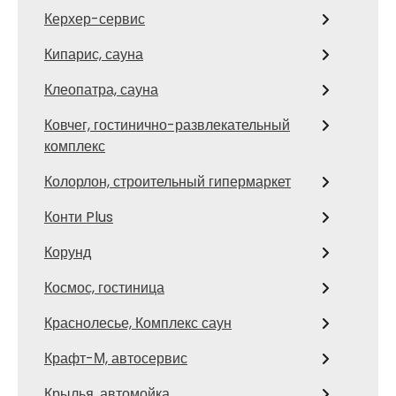
Керхер-сервис
Кипарис, сауна
Клеопатра, сауна
Ковчег, гостинично-развлекательный
комплекс
Колорлон, строительный гипермаркет
Конти Plus
Корунд
Космос, гостиница
Краснолесье, Комплекс саун
Крафт-М, автосервис
Крылья, автомойка