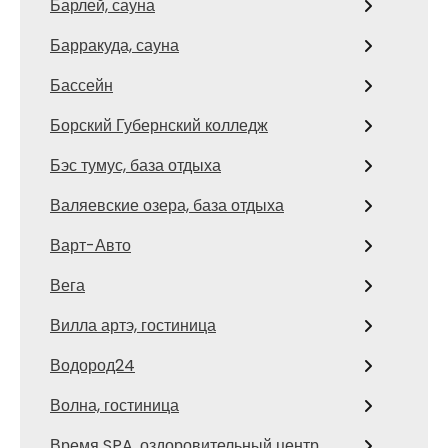
Барлей, сауна
Барракуда, сауна
Бассейн
Борский Губернский колледж
Бэс тумус, база отдыха
Валяевские озера, база отдыха
Варт-Авто
Вега
Вилла артэ, гостиница
Водород24
Волна, гостиница
Время SPA, оздоровительный центр