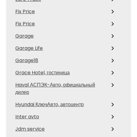
Fix Price
Fix Price
Garage
Garage Life
Garage18
Grace Hotel, гостиница
Haval АСПЭК-Авто, официальный
дилер
Hyundai КлючАвто, автоцентр
Inter avto
Jdm service