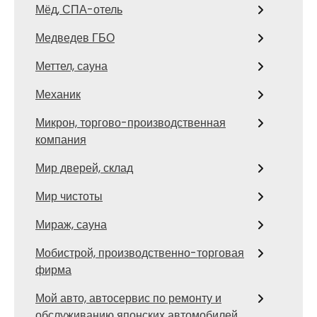
Мёд, СПА-отель
Медведев ГБО
Меттел, сауна
Механик
Микрон, торгово-производственная
компания
Мир дверей, склад
Мир чистоты
Мираж, сауна
Мобистрой, производственно-торговая
фирма
Мой авто, автосервис по ремонту и
обслуживанию японских автомобилей