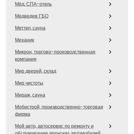
Мёд, СПА-отель
Медведев ГБО
Меттел, сауна
Механик
Микрон, торгово-производственная
компания
Мир дверей, склад
Мир чистоты
Мираж, сауна
Мобистрой, производственно-торговая
фирма
Мой авто, автосервис по ремонту и
обслуживанию японских автомобилей