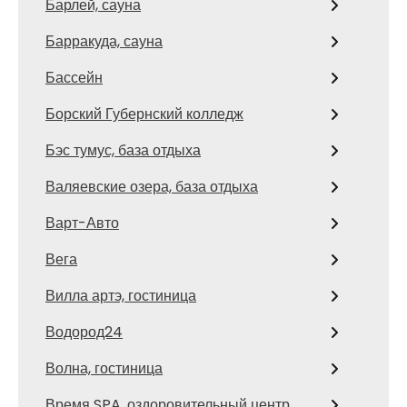
Барлей, сауна
Барракуда, сауна
Бассейн
Борский Губернский колледж
Бэс тумус, база отдыха
Валяевские озера, база отдыха
Варт-Авто
Вега
Вилла артэ, гостиница
Водород24
Волна, гостиница
Время SPA, оздоровительный центр