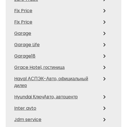
Fix Price
Fix Price
Garage
Garage Life
Garage18
Grace Hotel, гостиница
Haval АСПЭК-Авто, официальный
дилер
Hyundai КлючАвто, автоцентр
Inter avto
Jdm service