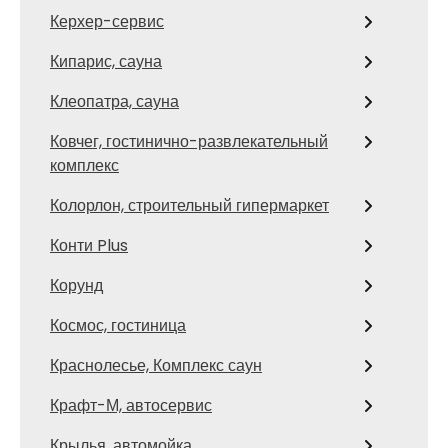
Керхер-сервис
Кипарис, сауна
Клеопатра, сауна
Ковчег, гостинично-развлекательный
комплекс
Колорлон, строительный гипермаркет
Конти Plus
Корунд
Космос, гостиница
Краснолесье, Комплекс саун
Крафт-М, автосервис
Крылья, автомойка