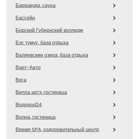
Барракуда, сауна
Бассейн
Борский Губернский колледж
Бэс тумус, база отдыха
Валяевские озера, база отдыха
Варт-Авто
Вега
Вилла артэ, гостиница
Водород24
Волна, гостиница
Время SPA, оздоровительный центр