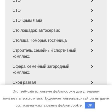
СТО
СТО
СТО Крым Лада
Сто лошадок, автосервис
Столица Поморья, гостиница
Строитель, семейный спортивный
комплекс
Сфера, семейный загородный
комплекс
Сход развал
Этот веб-сайт использует файлы cookie для улучшения
Сход-развал, Шиномонтаж
пользовательского опыта. Продолжая пользоваться сайтом, вы даете
Сывлах, Баня №3
согласие на использование файлов cookie.
OK