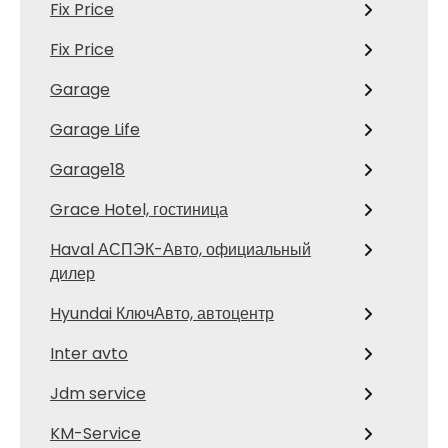
Fix Price
Fix Price
Garage
Garage Life
Garage18
Grace Hotel, гостиница
Haval АСПЭК-Авто, официальный
дилер
Hyundai КлючАвто, автоцентр
Inter avto
Jdm service
KM-Service