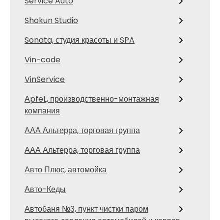
Service Auto
Shokun Studio
Sonata, студия красоты и SPA
Vin-code
VinService
АpfeL, производственно-монтажная
компания
ААА Альтерра, торговая группа
ААА Альтерра, торговая группа
Авто Плюс, автомойка
Авто-Кеды
Автобаня №3, пункт чистки паром