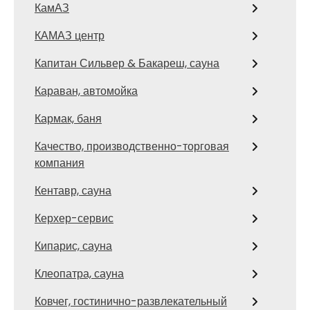
КамАЗ
КАМАЗ центр
Капитан Сильвер & Бакареш, сауна
Караван, автомойка
Кармак, баня
Качество, производственно-торговая
компания
Кентавр, сауна
Керхер-сервис
Кипарис, сауна
Клеопатра, сауна
Ковчег, гостинично-развлекательный