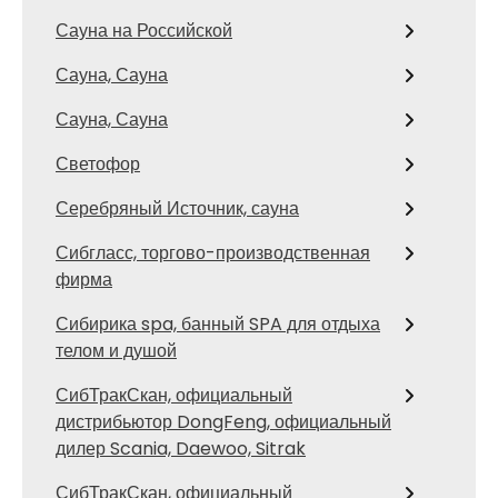
Сауна на Российской
Сауна, Сауна
Сауна, Сауна
Светофор
Серебряный Источник, сауна
Сибгласс, торгово-производственная
фирма
Сибирика spa, банный SPA для отдыха
телом и душой
СибТракСкан, официальный
дистрибьютор DongFeng, официальный
дилер Scania, Daewoo, Sitrak
СибТракСкан, официальный