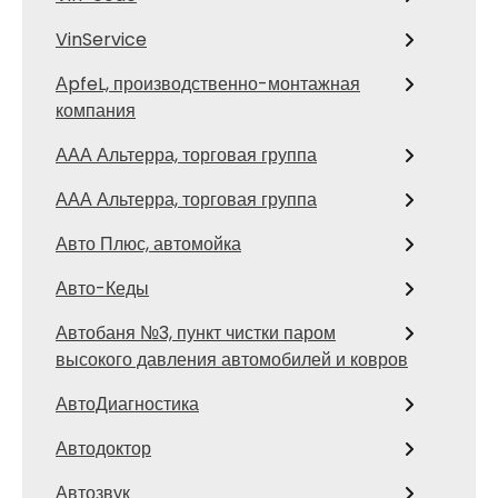
VinService
АpfeL, производственно-монтажная
компания
ААА Альтерра, торговая группа
ААА Альтерра, торговая группа
Авто Плюс, автомойка
Авто-Кеды
Автобаня №3, пункт чистки паром
высокого давления автомобилей и ковров
АвтоДиагностика
Автодоктор
Автозвук