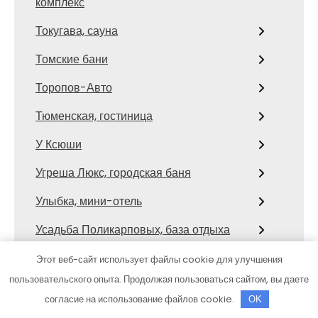
комплекс
Токугава, сауна
Томские бани
Торопов-Авто
Тюменская, гостиница
У Ксюши
Угреша Люкс, городская баня
Улыбка, мини-отель
Усадьба Поликарповых, база отдыха
Усадьба Хлыновская, семейный
Этот веб-сайт использует файлы cookie для улучшения
оздоровительный центр
пользовательского опыта. Продолжая пользоваться сайтом, вы даете
согласие на использование файлов cookie.
OK
Уфаэвакуатор