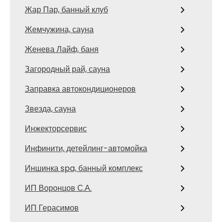
Жар Пар, банный клуб
Жемчужина, сауна
Женева Лайф, баня
Загородный рай, сауна
Заправка автокондиционеров
Звезда, сауна
Инжекторсервис
Инфинити, детейлинг-автомойка
Иншинка spa, банный комплекс
ИП Воронцов С.А.
ИП Герасимов