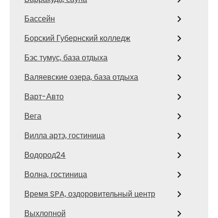
Бассейн
Борский Губернский колледж
Бэс тумус, база отдыха
Валяевские озера, база отдыха
Варт-Авто
Вега
Вилла артэ, гостиница
Водород24
Волна, гостиница
Время SPA, оздоровительный центр
Выхлопной