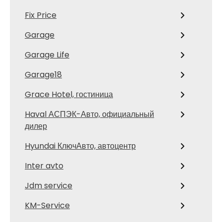
Fix Price
Garage
Garage Life
Garage18
Grace Hotel, гостиница
Haval АСПЭК-Авто, официальный
дилер
Hyundai КлючАвто, автоцентр
Inter avto
Jdm service
KM-Service