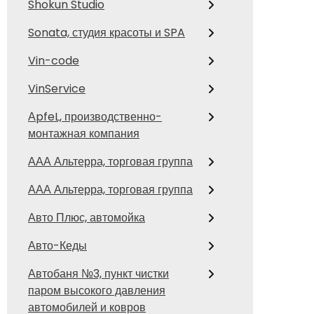
Shokun Studio
Sonata, студия красоты и SPA
Vin-code
VinService
АpfeL, производственно-
монтажная компания
ААА Альтерра, торговая группа
ААА Альтерра, торговая группа
Авто Плюс, автомойка
Авто-Кеды
Автобаня №3, пункт чистки
паром высокого давления
автомобилей и ковров