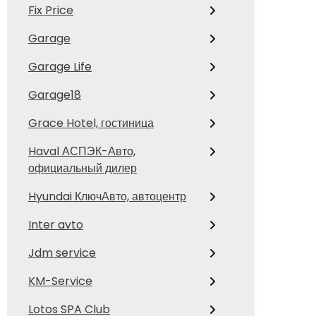
Fix Price
Garage
Garage Life
Garage18
Grace Hotel, гостиница
Haval АСПЭК-Авто,
официальный дилер
Hyundai КлючАвто, автоцентр
Inter avto
Jdm service
KM-Service
Lotos SPA Club