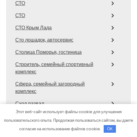
СТО
СТО
СТО Крым Лада
Сто лошадок, автосервис
Столица Поморья, гостиница
Строитель, семейный спортивный
комплекс
Сфера, семейный загородный
комплекс
Сход развал
Этот веб-сайт использует файлы cookie для улучшения
Сход-развал, Шиномонтаж
пользовательского опыта. Продолжая пользоваться сайтом, вы даете
Сывлах, Баня №3
согласие на использование файлов cookie.
OK