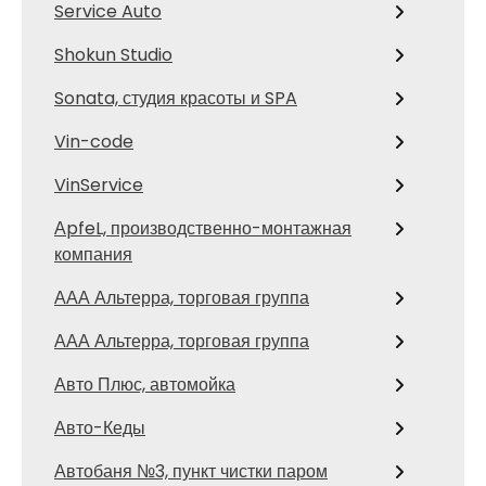
Service Auto
Shokun Studio
Sonata, студия красоты и SPA
Vin-code
VinService
АpfeL, производственно-монтажная
компания
ААА Альтерра, торговая группа
ААА Альтерра, торговая группа
Авто Плюс, автомойка
Авто-Кеды
Автобаня №3, пункт чистки паром