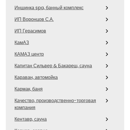
Иншинка spa, банный комплекс
ИП Воронцов С.А.
ИП Герасимов
КамАЗ
КАМАЗ центр
Капитан Сильвер & Бакареш, сауна
Караван, автомойка
Кармак, баня
Качество, производственно-торговая
компания
Кентавр, сауна