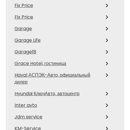
Fix Price
Fix Price
Garage
Garage Life
Garage18
Grace Hotel, гостиница
Haval АСПЭК-Авто, официальный
дилер
Hyundai КлючАвто, автоцентр
Inter avto
Jdm service
KM-Service