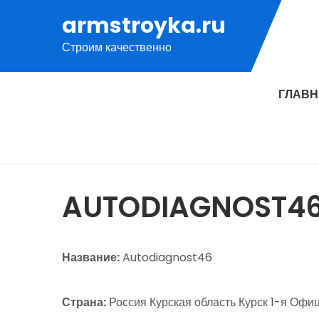
Перейти
armstroyka.ru
к
Строим качественно
содержимому
ГЛАВ
AUTODIAGNOST4
Название:
Autodiagnost46
Страна:
Россия Курская область Курск 1-я Офице