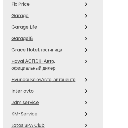
Fix Price
Garage
Garage Life
Garage18
Grace Hotel, гостиница
Haval АСПЭК-Авто,
официальный дилер
Hyundai КлючАвто, автоцентр
Inter avto
Jdm service
KM-Service
Lotos SPA Club