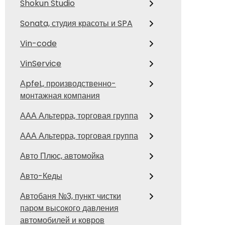
Shokun Studio
Sonata, студия красоты и SPA
Vin-code
VinService
АpfeL, производственно-
монтажная компания
ААА Альтерра, торговая группа
ААА Альтерра, торговая группа
Авто Плюс, автомойка
Авто-Кеды
Автобаня №3, пункт чистки
паром высокого давления
автомобилей и ковров