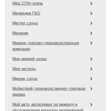
Мёд, СПА-отель
Медведев ГБО
Меттел, сауна
Механик
Микрон, торгово-производственная
компания
Мир дверей, склад
Мир чистоты
Мираж, сауна
Мобистрой, производственно-торговая
фирма
Мой авто, автосервис по ремонту и
обслуживанию японских автомобилей