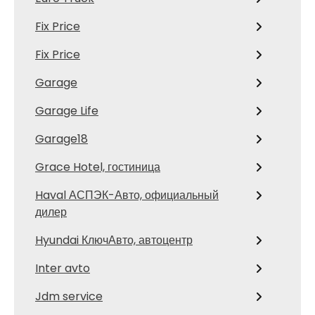
Fix Price
Fix Price
Garage
Garage Life
Garage18
Grace Hotel, гостиница
Haval АСПЭК-Авто, официальный
дилер
Hyundai КлючАвто, автоцентр
Inter avto
Jdm service