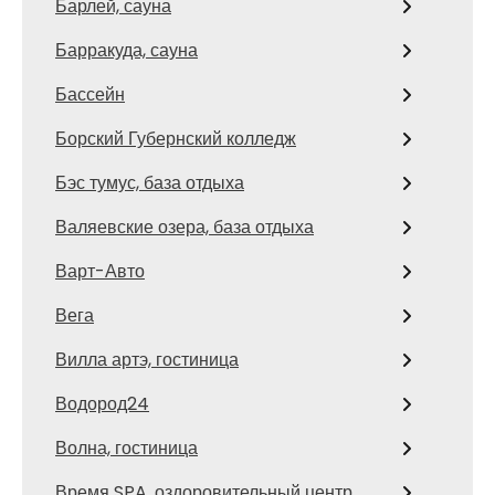
Барлей, сауна
Барракуда, сауна
Бассейн
Борский Губернский колледж
Бэс тумус, база отдыха
Валяевские озера, база отдыха
Варт-Авто
Вега
Вилла артэ, гостиница
Водород24
Волна, гостиница
Время SPA, оздоровительный центр