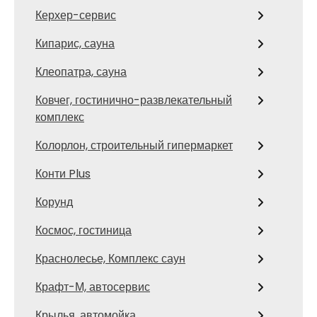
Керхер-сервис
Кипарис, сауна
Клеопатра, сауна
Ковчег, гостинично-развлекательный
комплекс
Колорлон, строительный гипермаркет
Конти Plus
Корунд
Космос, гостиница
Краснолесье, Комплекс саун
Крафт-М, автосервис
Крылья, автомойка