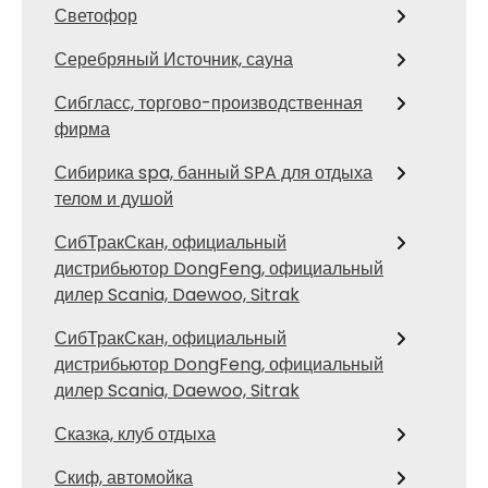
Светофор
Серебряный Источник, сауна
Сибгласс, торгово-производственная
фирма
Сибирика spa, банный SPA для отдыха
телом и душой
СибТракСкан, официальный
дистрибьютор DongFeng, официальный
дилер Scania, Daewoo, Sitrak
СибТракСкан, официальный
дистрибьютор DongFeng, официальный
дилер Scania, Daewoo, Sitrak
Сказка, клуб отдыха
Скиф, автомойка