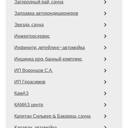
Загородный рай, сауна
Заправка автокондиционеров
Звезда, сауна
Инжекторсервис
Инфинити, детейлинг-автомойка
Иншинка spa, банный комплекс
ИП Воронцов С.А.
ИП Герасимов
КамАЗ
КАМАЗ центр
Капитан Сильвер & Бакареш, сауна
Караван, автомойка