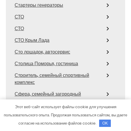
Стартеры генераторы
СТО
СТО
СТО Крым Лада
Сто лошадок, автосервис
Столица Поморья, гостиница
Строитель, семейный спортивный
комплекс
Сфера, семейный загородный
комплекс
Этот веб-сайт использует файлы cookie для улучшения
Сход развал
пользовательского опыта. Продолжая пользоваться сайтом, вы даете
согласие на использование файлов cookie.
Сход-развал, Шиномонтаж
OK