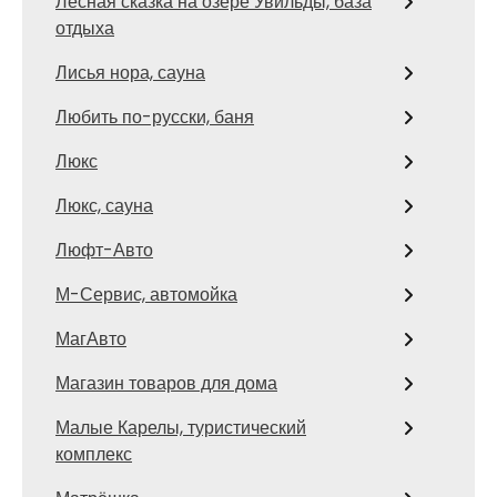
Лесная сказка на озере Увильды, база
отдыха
Лисья нора, сауна
Любить по-русски, баня
Люкс
Люкс, сауна
Люфт-Авто
М-Сервис, автомойка
МагАвто
Магазин товаров для дома
Малые Карелы, туристический
комплекс