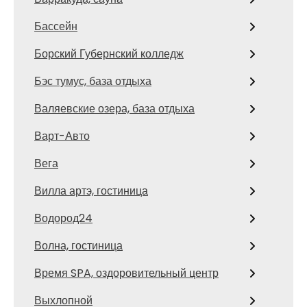
Бассейн
Борский Губернский колледж
Бэс тумус, база отдыха
Валяевские озера, база отдыха
Варт-Авто
Вега
Вилла артэ, гостиница
Водород24
Волна, гостиница
Время SPA, оздоровительный центр
Выхлопной