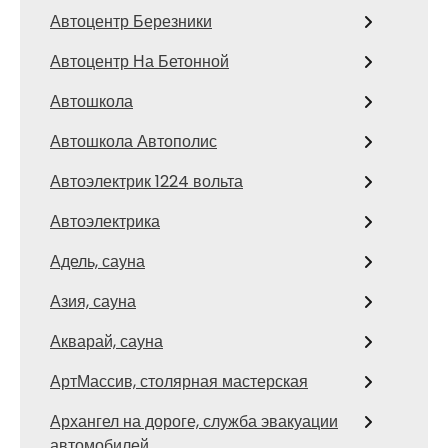
Автоцентр Березники
Автоцентр На Бетонной
Автошкола
Автошкола Автополис
Автоэлектрик 1224 вольта
Автоэлектрика
Адель, сауна
Азия, сауна
Акварай, сауна
АртМассив, столярная мастерская
Архангел на дороге, служба эвакуации
автомобилей