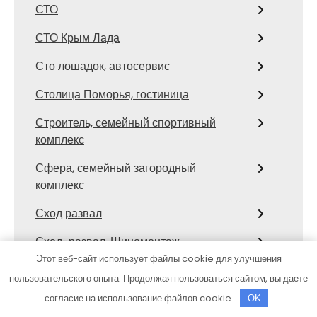
СТО
СТО Крым Лада
Сто лошадок, автосервис
Столица Поморья, гостиница
Строитель, семейный спортивный
комплекс
Сфера, семейный загородный
комплекс
Сход развал
Сход-развал, Шиномонтаж
Этот веб-сайт использует файлы cookie для улучшения
Сывлах, Баня №3
пользовательского опыта. Продолжая пользоваться сайтом, вы даете
Темерницкий, развлекательный
согласие на использование файлов cookie.
OK
комплекс