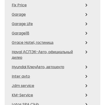
Fix Price
Garage
Garage Life
Garage18
Grace Hotel, гостиница
Haval АСПЭК-Авто, официальный
дилер
Hyundai КлючАвто, автоцентр
Inter avto
Jdm service
KM-Service
Lotos SPA Club