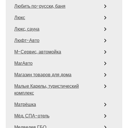
Любить по-русски, баня
Люкс
Люкс, сауна
Люфт-Авто
М-Сервис, автомойка
МагАвто
Магазин товаров для дома
Малые Карелы, туристический
комплекс
Матрёшка
Мёд, СПА-отель
Медведев ГБО