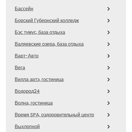
Бассейн
Борский Губернский колледж
Бэс тумус, база отдыха
Валяевские озера, база отдыха
Варт-Авто
Вега
Вилла артэ, гостиница
Водород24
Волна, гостиница
Время SPA, оздоровительный центр
Выхлопной