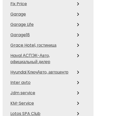
Fix Price
Garage
Garage Life
Garage18
Grace Hotel, гостиница
Haval АСПЭК-Авто,
официальный дилер
Hyundai КлючАвто, автоцентр
Inter avto
Jdm service
KM-Service
Lotos SPA Club