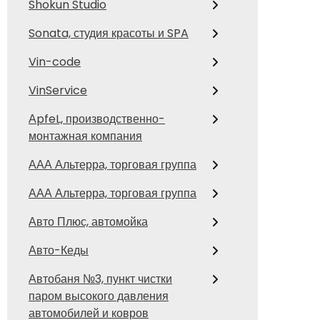
Shokun Studio
Sonata, студия красоты и SPA
Vin-code
VinService
АpfeL, производственно-
монтажная компания
ААА Альтерра, торговая группа
ААА Альтерра, торговая группа
Авто Плюс, автомойка
Авто-Кеды
Автобаня №3, пункт чистки
паром высокого давления
автомобилей и ковров