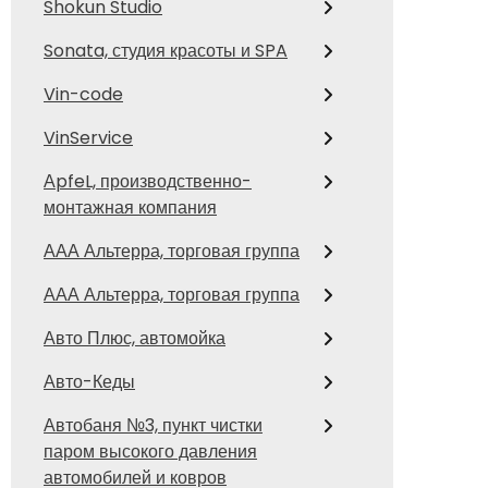
Shokun Studio
Sonata, студия красоты и SPA
Vin-code
VinService
АpfeL, производственно-
монтажная компания
ААА Альтерра, торговая группа
ААА Альтерра, торговая группа
Авто Плюс, автомойка
Авто-Кеды
Автобаня №3, пункт чистки
паром высокого давления
автомобилей и ковров