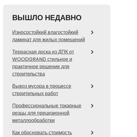
ВЫШЛО НЕДАВНО
Износостойкий влагостойкий
ламинат для жилых помещений
Террасная доска из ДПК от
WOODGRAND стильное и
практичное решение для
строительства
Вывоз мусора в процессе
строительных работ
Профессиональные токарные
резцы для прецизионной
металлообработки
Как обосновать стоимость