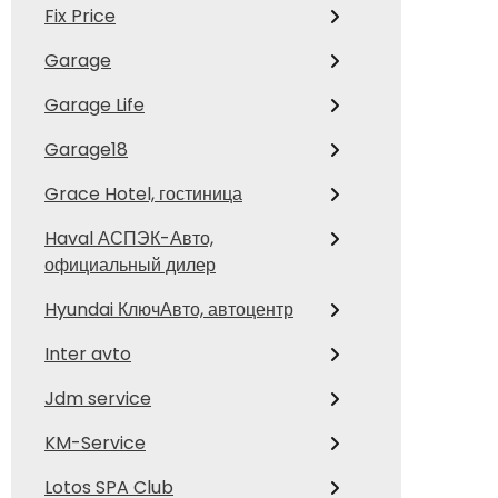
Fix Price
Garage
Garage Life
Garage18
Grace Hotel, гостиница
Haval АСПЭК-Авто,
официальный дилер
Hyundai КлючАвто, автоцентр
Inter avto
Jdm service
KM-Service
Lotos SPA Club