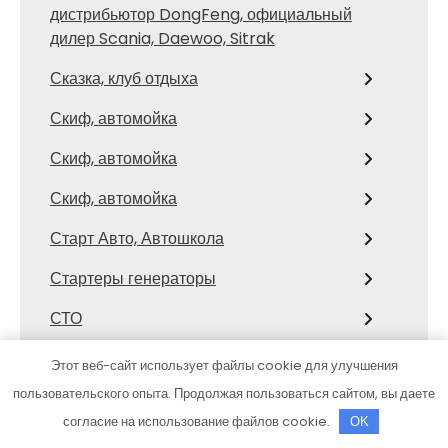
дистрибьютор DongFeng, официальный
дилер Scania, Daewoo, Sitrak
Сказка, клуб отдыха
Скиф, автомойка
Скиф, автомойка
Скиф, автомойка
Старт Авто, Автошкола
Стартеры генераторы
СТО
СТО
Этот веб-сайт использует файлы cookie для улучшения
пользовательского опыта. Продолжая пользоваться сайтом, вы даете
СТО Крым Лада
согласие на использование файлов cookie.
OK
Сто лошадок, автосервис