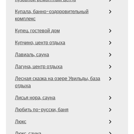
Купала, банно-оздоровительный
комплекс
Купец, гостевой дом
Купчино, центр отдыха
Лавиаль, сауна
Лагуна, центр отдыха
Лесная сказка на озере Увильды, база
отдыха
Лисья нора, сауна
Любить по-русски, баня
Люкс
Люкс, сауна