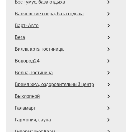
Бэс тумус, база отдыха
Валяевские озера, база отдыха
Варт-Авто
Вега
Вилла артэ, гостиница
Водород24
Волна, гостиница
Время SPA, оздоровительный центр
Выхлопной
Галамарт
Гармония, сауна
Гипермаркет Квам