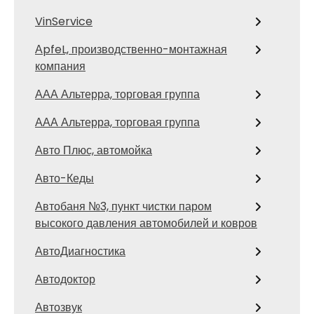
VinService
АpfeL, производственно-монтажная
компания
ААА Альтерра, торговая группа
ААА Альтерра, торговая группа
Авто Плюс, автомойка
Авто-Кеды
Автобаня №3, пункт чистки паром
высокого давления автомобилей и ковров
АвтоДиагностика
Автодоктор
Автозвук