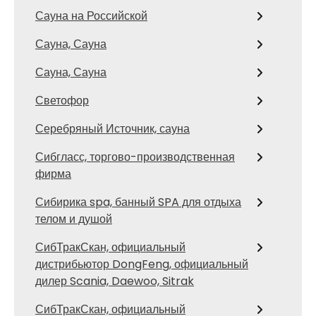
Сауна на Российской
Сауна, Сауна
Сауна, Сауна
Светофор
Серебряный Источник, сауна
Сибгласс, торгово-производственная
фирма
Сибирика spa, банный SPA для отдыха
телом и душой
СибТракСкан, официальный
дистрибьютор DongFeng, официальный
дилер Scania, Daewoo, Sitrak
СибТракСкан, официальный