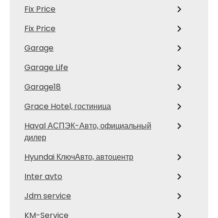
Fix Price
Fix Price
Garage
Garage Life
Garage18
Grace Hotel, гостиница
Haval АСПЭК-Авто, официальный
дилер
Hyundai КлючАвто, автоцентр
Inter avto
Jdm service
KM-Service