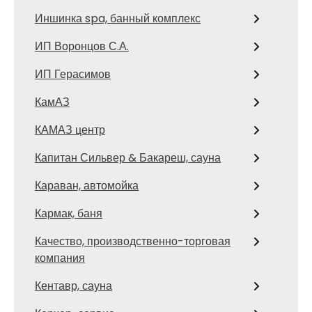
Иншинка spa, банный комплекс
ИП Воронцов С.А.
ИП Герасимов
КамАЗ
КАМАЗ центр
Капитан Сильвер & Бакареш, сауна
Караван, автомойка
Кармак, баня
Качество, производственно-торговая
компания
Кентавр, сауна