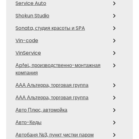
Service Auto
Shokun Studio
Sonata, студия красоты и SPA
Vin-code
VinService
АpfeL, производственно-монтажная
компания
ААА Альтерра, торговая группа
ААА Альтерра, торговая группа
Авто Плюс, автомойка
Авто-Кеды
Автобаня №3, пункт чистки паром