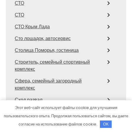
СТО
СТО
СТО Крым Лада
Сто лошадок, автосервис
Столица Поморья, гостиница
Строитель, семейный спортивный
комплекс
Сфера, семейный загородный
комплекс
Сход развал
Этот веб-сайт использует файлы cookie для улучшения
Сход-развал, Шиномонтаж
пользовательского опыта. Продолжая пользоваться сайтом, вы даете
Сывлах, Баня №3
согласие на использование файлов cookie.
OK