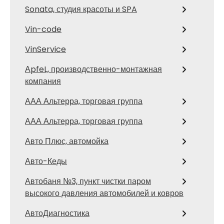
Sonata, студия красоты и SPA
Vin-code
VinService
АpfeL, производственно-монтажная
компания
ААА Альтерра, торговая группа
ААА Альтерра, торговая группа
Авто Плюс, автомойка
Авто-Кеды
Автобаня №3, пункт чистки паром
высокого давления автомобилей и ковров
АвтоДиагностика