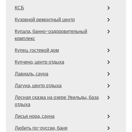
КСБ
Кузовной ремонтный центр
Купала, банно-оздоровительный
комплекс
Купец, гостевой дом
Купчино, центр отдыха
Лавиаль, сауна
Лагуна, центр отдыха
Лесная сказка на озере Увильды, база
отдыха
Лисья нора, сауна
Любить по-русски, баня