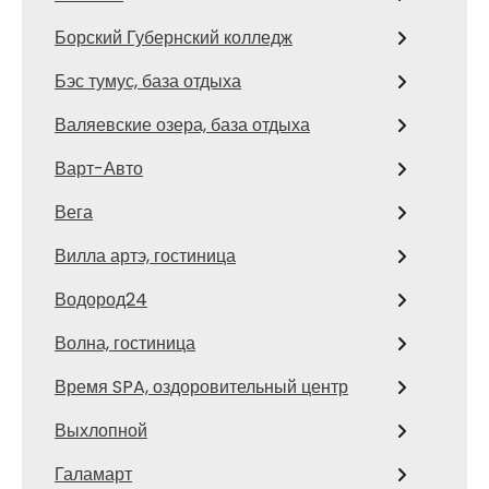
Борский Губернский колледж
Бэс тумус, база отдыха
Валяевские озера, база отдыха
Варт-Авто
Вега
Вилла артэ, гостиница
Водород24
Волна, гостиница
Время SPA, оздоровительный центр
Выхлопной
Галамарт