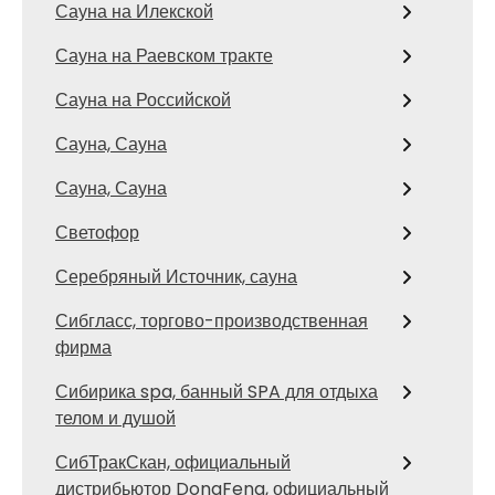
Сауна на Илекской
Сауна на Раевском тракте
Сауна на Российской
Сауна, Сауна
Сауна, Сауна
Светофор
Серебряный Источник, сауна
Сибгласс, торгово-производственная
фирма
Сибирика spa, банный SPA для отдыха
телом и душой
СибТракСкан, официальный
дистрибьютор DongFeng, официальный