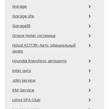
Garage
Garage Life
Garage18
Grace Hotel, гостиница
Haval АСПЭК-Авто, официальный
дилер
Hyundai КлючАвто, автоцентр
Inter avto
Jdm service
KM-Service
Lotos SPA Club