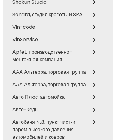
Shokun Studio
Sonata, студия красоты и SPA
Vin-code
VinService
АpfeL, производственно-
монтажная компания
ААА Альтерра, торговая группа
ААА Альтерра, торговая группа
Авто Плюс, автомойка
Авто-Кеды
Автобаня №3, пункт чистки
паром высокого давления
автомобилей и ковров