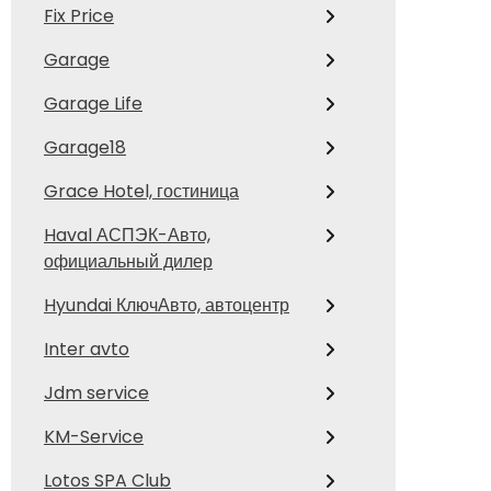
Fix Price
Garage
Garage Life
Garage18
Grace Hotel, гостиница
Haval АСПЭК-Авто,
официальный дилер
Hyundai КлючАвто, автоцентр
Inter avto
Jdm service
KM-Service
Lotos SPA Club