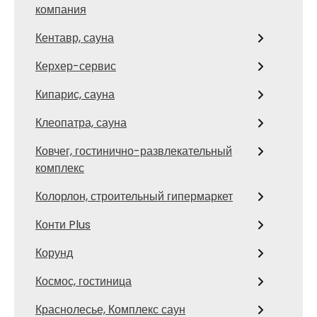
компания
Кентавр, сауна
Керхер-сервис
Кипарис, сауна
Клеопатра, сауна
Ковчег, гостинично-развлекательный
комплекс
Колорлон, строительный гипермаркет
Конти Plus
Корунд
Космос, гостиница
Краснолесье, Комплекс саун