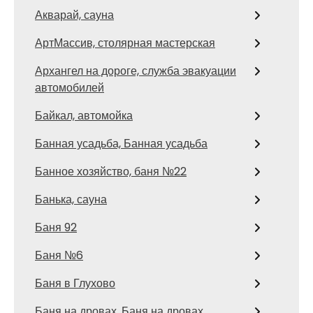
Акварай, сауна
АртМассив, столярная мастерская
Архангел на дороге, служба эвакуации
автомобилей
Байкал, автомойка
Банная усадьба, Банная усадьба
Банное хозяйство, баня №22
Банька, сауна
Баня 92
Баня №6
Баня в Глухово
Баня на дровах, Баня на дровах