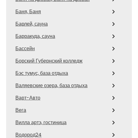
Баня, Баня
Барлей, сауна
Барракуда, сауна
Бассейн
Борский Губернский колледж
Бэс тумус, база отдыха
Валяевские озера, база отдыха
Варт-Авто
Вега
Вилла артэ, гостиница
Водород24