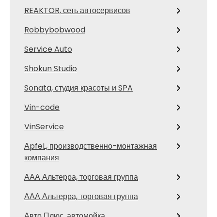
REAKTOR, сеть автосервисов
Robbybobwood
Service Auto
Shokun Studio
Sonata, студия красоты и SPA
Vin-code
VinService
АpfeL, производственно-монтажная
компания
ААА Альтерра, торговая группа
ААА Альтерра, торговая группа
Авто Плюс, автомойка