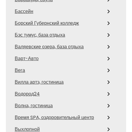
Бассейн
Борский Губернский колледж
Бэс тумус, база отдыха
Валяевские озера, база отдыха
Варт-Авто
Вега
Вилла артэ, гостиница
Водород24
Волна, гостиница
Время SPA, оздоровительный центр
Выхлопной