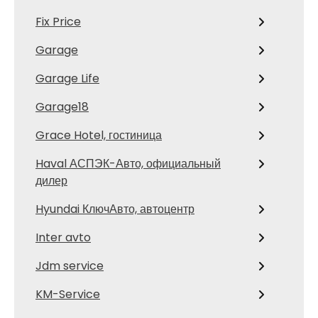
Fix Price
Garage
Garage Life
Garage18
Grace Hotel, гостиница
Haval АСПЭК-Авто, официальный
дилер
Hyundai КлючАвто, автоцентр
Inter avto
Jdm service
KM-Service