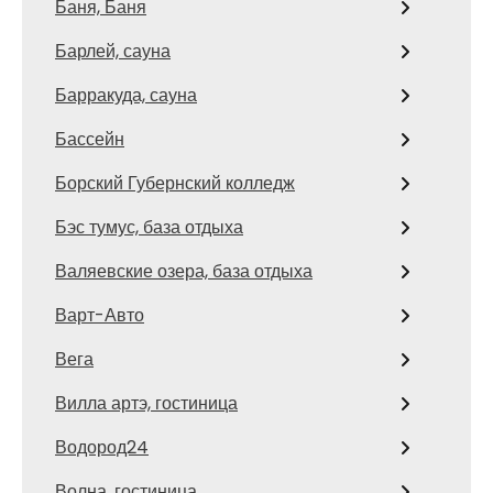
Баня, Баня
Барлей, сауна
Барракуда, сауна
Бассейн
Борский Губернский колледж
Бэс тумус, база отдыха
Валяевские озера, база отдыха
Варт-Авто
Вега
Вилла артэ, гостиница
Водород24
Волна, гостиница