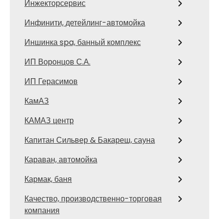
Инжекторсервис
Инфинити, детейлинг-автомойка
Иншинка spa, банный комплекс
ИП Воронцов С.А.
ИП Герасимов
КамАЗ
КАМАЗ центр
Капитан Сильвер & Бакареш, сауна
Караван, автомойка
Кармак, баня
Качество, производственно-торговая
компания