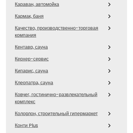
Караван, автомойка
Кармак, баня
Качество, производственно-торговая
компания
Кентавр, сауна
Керхер-сервис
Кипарис, сауна
Клеопатра, сауна
Ковчег, гостинично-развлекательный
комплекс
Колорлон, строительный гипермаркет
Конти Plus