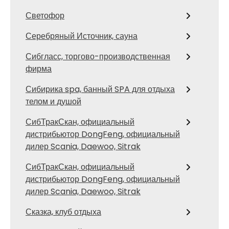
Светофор
Серебряный Источник, сауна
Сибгласс, торгово-производственная
фирма
Сибирика spa, банный SPA для отдыха
телом и душой
СибТракСкан, официальный
дистрибьютор DongFeng, официальный
дилер Scania, Daewoo, Sitrak
СибТракСкан, официальный
дистрибьютор DongFeng, официальный
дилер Scania, Daewoo, Sitrak
Сказка, клуб отдыха