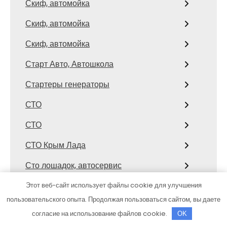
Скиф, автомойка
Скиф, автомойка
Скиф, автомойка
Старт Авто, Автошкола
Стартеры генераторы
СТО
СТО
СТО Крым Лада
Сто лошадок, автосервис
Столица Поморья, гостиница
Этот веб-сайт использует файлы cookie для улучшения
пользовательского опыта. Продолжая пользоваться сайтом, вы даете
Строитель, семейный спортивный
согласие на использование файлов cookie.
OK
комплекс