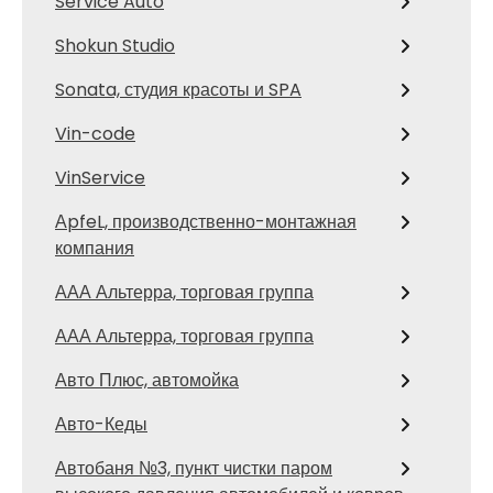
Service Auto
Shokun Studio
Sonata, студия красоты и SPA
Vin-code
VinService
АpfeL, производственно-монтажная
компания
ААА Альтерра, торговая группа
ААА Альтерра, торговая группа
Авто Плюс, автомойка
Авто-Кеды
Автобаня №3, пункт чистки паром