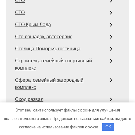
СТО
СТО
СТО Крым Лада
Сто лошадок, автосервис
Столица Поморья, гостиница
Строитель, семейный спортивный
комплекс
Сфера, семейный загородный
комплекс
Сход развал
Этот веб-сайт использует файлы cookie для улучшения
Сход-развал, Шиномонтаж
пользовательского опыта. Продолжая пользоваться сайтом, вы даете
Сывлах, Баня №3
согласие на использование файлов cookie.
OK