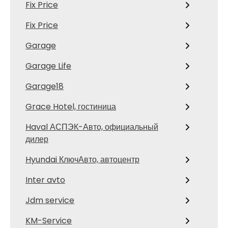
Fix Price
Fix Price
Garage
Garage Life
Garage18
Grace Hotel, гостиница
Haval АСПЭК-Авто, официальный
дилер
Hyundai КлючАвто, автоцентр
Inter avto
Jdm service
KM-Service