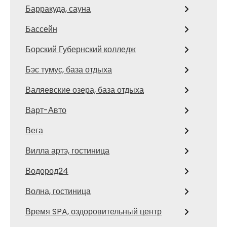
Барракуда, сауна
Бассейн
Борский Губернский колледж
Бэс тумус, база отдыха
Валяевские озера, база отдыха
Варт-Авто
Вега
Вилла артэ, гостиница
Водород24
Волна, гостиница
Время SPA, оздоровительный центр