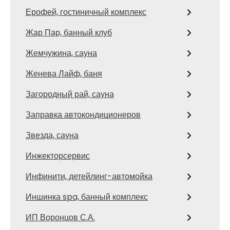
Ерофей, гостиничный комплекс
Жар Пар, банный клуб
Жемчужина, сауна
Женева Лайф, баня
Загородный рай, сауна
Заправка автокондиционеров
Звезда, сауна
Инжекторсервис
Инфинити, детейлинг-автомойка
Иншинка spa, банный комплекс
ИП Воронцов С.А.