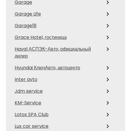
Garage
Garage Life
Garage18
Grace Hotel, гостиница
Haval АСПЭК-Авто, официальный
дилер
Hyundai КлючАвто, автоцентр
Inter avto
Jdm service
KM-Service
Lotos SPA Club
Lux car service