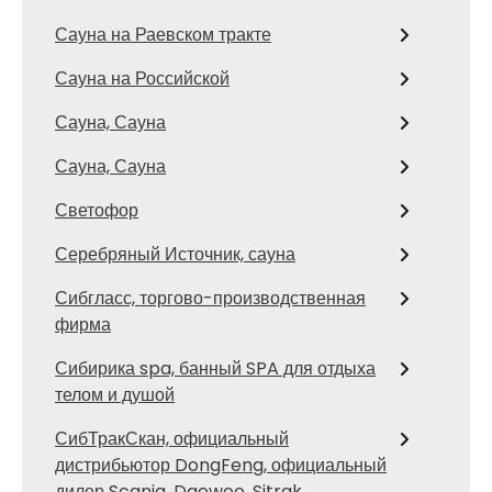
Сауна на Раевском тракте
Сауна на Российской
Сауна, Сауна
Сауна, Сауна
Светофор
Серебряный Источник, сауна
Сибгласс, торгово-производственная
фирма
Сибирика spa, банный SPA для отдыха
телом и душой
СибТракСкан, официальный
дистрибьютор DongFeng, официальный
дилер Scania, Daewoo, Sitrak