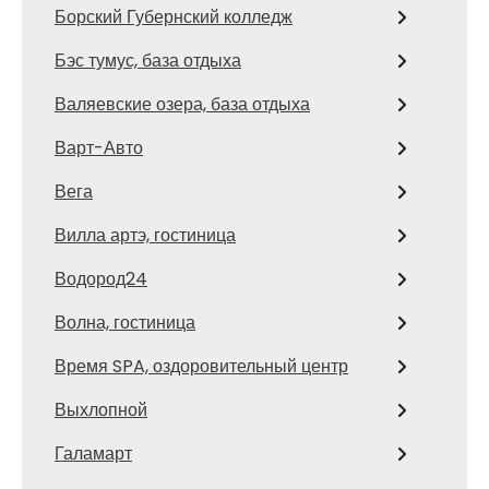
Борский Губернский колледж
Бэс тумус, база отдыха
Валяевские озера, база отдыха
Варт-Авто
Вега
Вилла артэ, гостиница
Водород24
Волна, гостиница
Время SPA, оздоровительный центр
Выхлопной
Галамарт