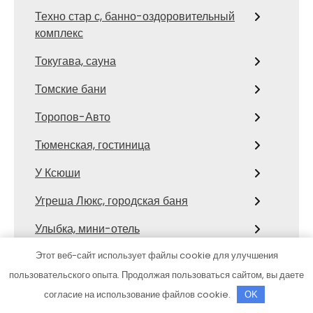
Техно стар с, банно-оздоровительный
комплекс
Токугава, сауна
Томские бани
Торопов-Авто
Тюменская, гостиница
У Ксюши
Угреша Люкс, городская баня
Улыбка, мини-отель
Усадьба Поликарповых, база отдыха
Этот веб-сайт использует файлы cookie для улучшения
пользовательского опыта. Продолжая пользоваться сайтом, вы даете
Усадьба Хлыновская, семейный
согласие на использование файлов cookie.
OK
оздоровительный центр