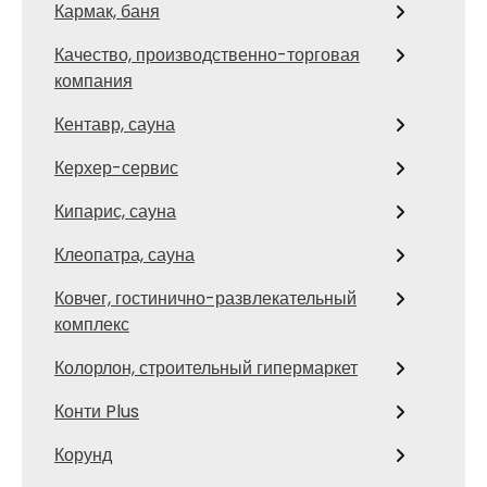
Кармак, баня
Качество, производственно-торговая
компания
Кентавр, сауна
Керхер-сервис
Кипарис, сауна
Клеопатра, сауна
Ковчег, гостинично-развлекательный
комплекс
Колорлон, строительный гипермаркет
Конти Plus
Корунд