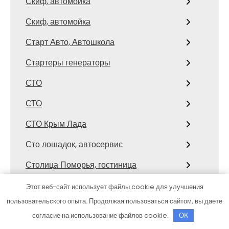
Скиф, автомойка
Скиф, автомойка
Старт Авто, Автошкола
Стартеры генераторы
СТО
СТО
СТО Крым Лада
Сто лошадок, автосервис
Столица Поморья, гостиница
Строитель, семейный спортивный
Этот веб-сайт использует файлы cookie для улучшения
комплекс
пользовательского опыта. Продолжая пользоваться сайтом, вы даете
согласие на использование файлов cookie.
OK
Сфера, семейный загородный