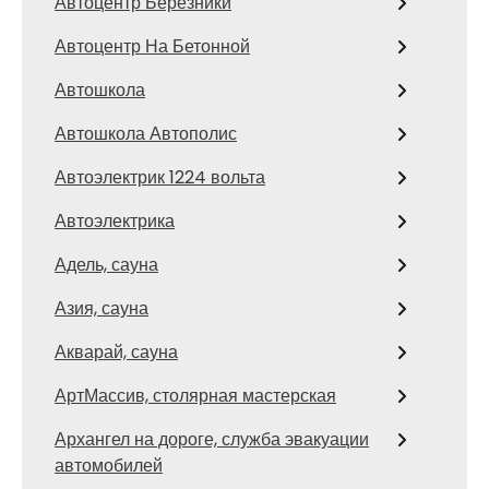
Автоцентр Березники
Автоцентр На Бетонной
Автошкола
Автошкола Автополис
Автоэлектрик 1224 вольта
Автоэлектрика
Адель, сауна
Азия, сауна
Акварай, сауна
АртМассив, столярная мастерская
Архангел на дороге, служба эвакуации
автомобилей