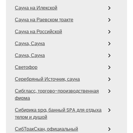
Сауна на Илекской
Сауна на Раевском тракте
Сауна на Российской
Сауна, Сауна
Сауна, Сауна
Светофор
Серебряный Источник, сауна
Сибгласс, торгово-производственная
фирма
Сибирика spa, банный SPA для отдыха
телом и душой
СибТракСкан, официальный