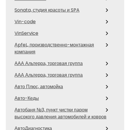
Sonata, студия красоты и SPA
Vin-code
VinService
АpfeL, производственно-монтажная
компания
ААА Альтерра, торговая группа
ААА Альтерра, торговая группа
Авто Плюс, автомойка
Авто-Кеды
Автобаня №3, пункт чистки паром
высокого давления автомобилей и ковров
АвтоДиагностика