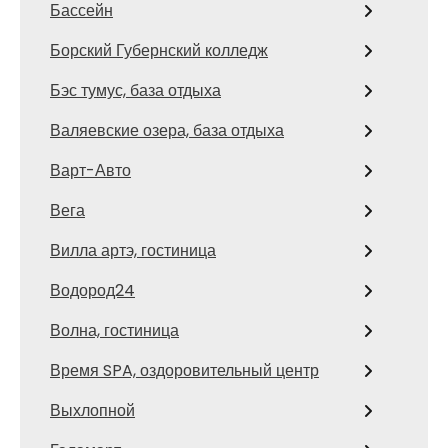
Бассейн
Борский Губернский колледж
Бэс тумус, база отдыха
Валяевские озера, база отдыха
Варт-Авто
Вега
Вилла артэ, гостиница
Водород24
Волна, гостиница
Время SPA, оздоровительный центр
Выхлопной