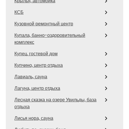
Крылья, автомойка
КСБ
Кузовной ремонтный центр
Купала, банно-оздоровительный
комплекс
Купец, гостевой дом
Купчино, центр отдыха
Лавиаль, сауна
Лагуна, центр отдыха
Лесная сказка на озере Увильды, база
отдыха
Лисья нора, сауна