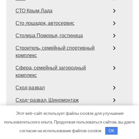
СТО Крым Лада
Сто лошадок, автосервис
Столица Поморья, гостиница
Строитель, семейный спортивный
комплекс
Сфера, семейный загородный
комплекс
Сход развал
Сход-развал, Шиномонтаж
Сывлах, Баня №3
Этот веб-сайт использует файлы cookie для улучшения
пользовательского опыта. Продолжая пользоваться сайтом, вы даете
Темерницкий, развлекательный
согласие на использование файлов cookie.
OK
комплекс