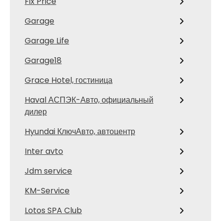
Fix Price
Garage
Garage Life
Garage18
Grace Hotel, гостиница
Haval АСПЭК-Авто, официальный
дилер
Hyundai КлючАвто, автоцентр
Inter avto
Jdm service
KM-Service
Lotos SPA Club