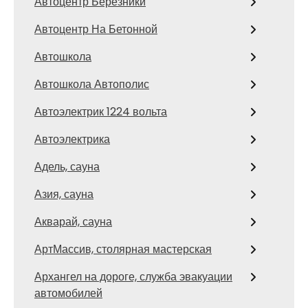
Автоцентр Березники
Автоцентр На Бетонной
Автошкола
Автошкола Автополис
Автоэлектрик 1224 вольта
Автоэлектрика
Адель, сауна
Азия, сауна
Акварай, сауна
АртМассив, столярная мастерская
Архангел на дороге, служба эвакуации
автомобилей