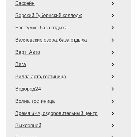
Бассейн
Борский Губернский колледж
Бэс тумус, база отдыха
Валяевские озера, база отдыха
Варт-Авто
Вега
Вилла артэ, гостиница
Водород24
Волна, гостиница
Время SPA, оздоровительный центр
Выхлопной