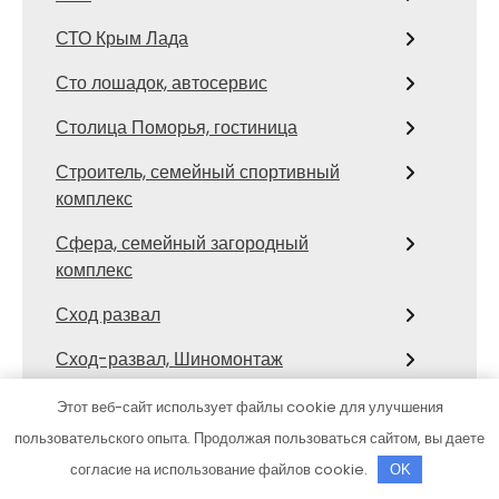
СТО Крым Лада
Сто лошадок, автосервис
Столица Поморья, гостиница
Строитель, семейный спортивный
комплекс
Сфера, семейный загородный
комплекс
Сход развал
Сход-развал, Шиномонтаж
Сывлах, Баня №3
Этот веб-сайт использует файлы cookie для улучшения
пользовательского опыта. Продолжая пользоваться сайтом, вы даете
Темерницкий, развлекательный
согласие на использование файлов cookie.
OK
комплекс