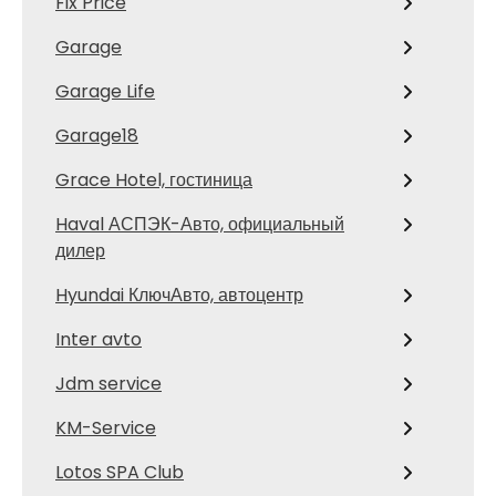
Fix Price
Garage
Garage Life
Garage18
Grace Hotel, гостиница
Haval АСПЭК-Авто, официальный
дилер
Hyundai КлючАвто, автоцентр
Inter avto
Jdm service
KM-Service
Lotos SPA Club