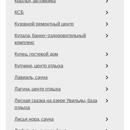
Крылья, автомойка
КСБ
Кузовной ремонтный центр
Купала, банно-оздоровительный
комплекс
Купец, гостевой дом
Купчино, центр отдыха
Лавиаль, сауна
Лагуна, центр отдыха
Лесная сказка на озере Увильды, база
отдыха
Лисья нора, сауна