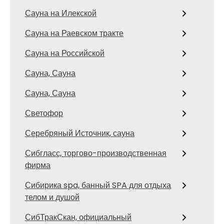
Сауна на Илекской
Сауна на Раевском тракте
Сауна на Российской
Сауна, Сауна
Сауна, Сауна
Светофор
Серебряный Источник, сауна
Сибгласс, торгово-производственная
фирма
Сибирика spa, банный SPA для отдыха
телом и душой
СибТракСкан, официальный