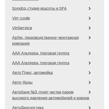
Sonata, студия красоты и SPA
Vin-code
VinService
АpfeL, производственно-монтажная
компания
ААА Альтерра, торговая группа
ААА Альтерра, торговая группа
Авто Плюс, автомойка
Авто-Кеды
Автобаня №3, пункт чистки паром
высокого давления автомобилей и ковров
АвтоДиагностика