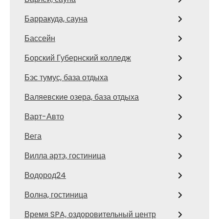
Барракуда, сауна
Бассейн
Борский Губернский колледж
Бэс тумус, база отдыха
Валяевские озера, база отдыха
Варт-Авто
Вега
Вилла артэ, гостиница
Водород24
Волна, гостиница
Время SPA, оздоровительный центр