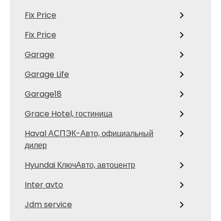
Fix Price
Fix Price
Garage
Garage Life
Garage18
Grace Hotel, гостиница
Haval АСПЭК-Авто, официальный
дилер
Hyundai КлючАвто, автоцентр
Inter avto
Jdm service