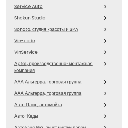
Service Auto
Shokun Studio
Sonata, студия красоты и SPA
Vin-code
VinService
АpfeL, производственно-монтажная
компания
ААА Альтерра, торговая группа
ААА Альтерра, торговая группа
Авто Плюс, автомойка
Авто-Кеды
Автобаня №3, пункт чистки паром