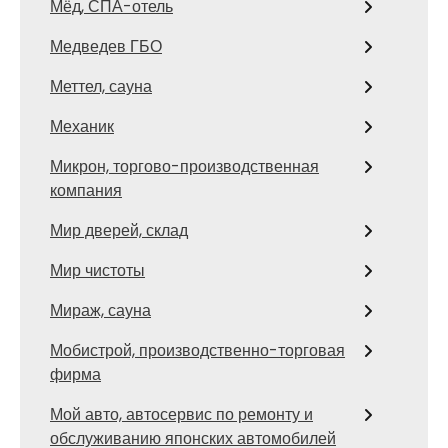
Мёд, СПА-отель
Медведев ГБО
Меттел, сауна
Механик
Микрон, торгово-производственная
компания
Мир дверей, склад
Мир чистоты
Мираж, сауна
Мобистрой, производственно-торговая
фирма
Мой авто, автосервис по ремонту и
обслуживанию японских автомобилей