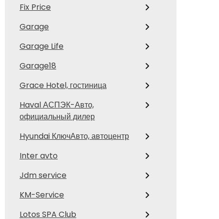
Fix Price
Garage
Garage Life
Garage18
Grace Hotel, гостиница
Haval АСПЭК-Авто,
официальный дилер
Hyundai КлючАвто, автоцентр
Inter avto
Jdm service
KM-Service
Lotos SPA Club