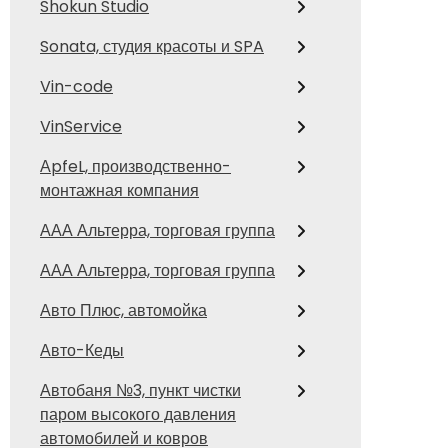
Shokun Studio
Sonata, студия красоты и SPA
Vin-code
VinService
АpfeL, производственно-
монтажная компания
ААА Альтерра, торговая группа
ААА Альтерра, торговая группа
Авто Плюс, автомойка
Авто-Кеды
Автобаня №3, пункт чистки
паром высокого давления
автомобилей и ковров