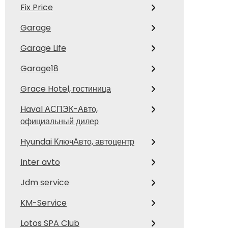
Fix Price
Garage
Garage Life
Garage18
Grace Hotel, гостиница
Haval АСПЭК-Авто,
официальный дилер
Hyundai КлючАвто, автоцентр
Inter avto
Jdm service
KM-Service
Lotos SPA Club