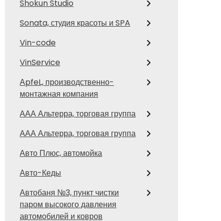
Shokun Studio
Sonata, студия красоты и SPA
Vin-code
VinService
АpfeL, производственно-
монтажная компания
ААА Альтерра, торговая группа
ААА Альтерра, торговая группа
Авто Плюс, автомойка
Авто-Кеды
Автобаня №3, пункт чистки
паром высокого давления
автомобилей и ковров