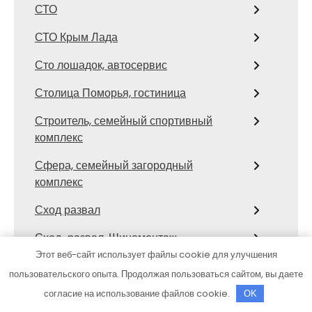
СТО
СТО Крым Лада
Сто лошадок, автосервис
Столица Поморья, гостиница
Строитель, семейный спортивный
комплекс
Сфера, семейный загородный
комплекс
Сход развал
Сход-развал, Шиномонтаж
Этот веб-сайт использует файлы cookie для улучшения
Сывлах, Баня №3
пользовательского опыта. Продолжая пользоваться сайтом, вы даете
Темерницкий, развлекательный
согласие на использование файлов cookie.
OK
комплекс