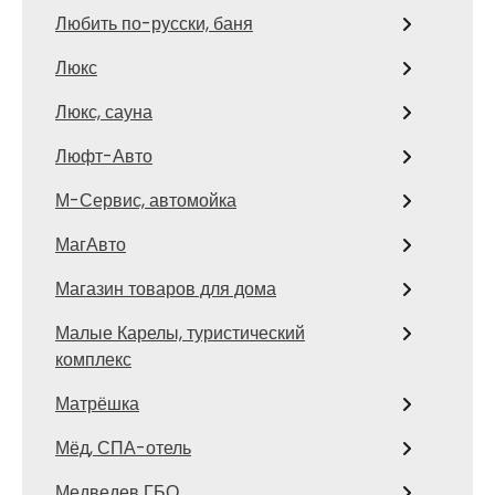
Любить по-русски, баня
Люкс
Люкс, сауна
Люфт-Авто
М-Сервис, автомойка
МагАвто
Магазин товаров для дома
Малые Карелы, туристический
комплекс
Матрёшка
Мёд, СПА-отель
Медведев ГБО