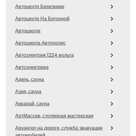
Автоцентр Березники
Автоцентр На Бетонной
Автошкола
Автошкола Автополис
Автоэлектрик 1224 вольта
Автоэлектрика
Адель, сауна
Азия, сауна
Акварай, сауна
АртМассив, столярная мастерская
Архангел на дороге, служба эвакуации
автомобилей