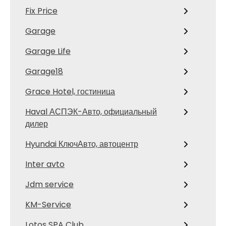
Fix Price
Garage
Garage Life
Garage18
Grace Hotel, гостиница
Haval АСПЭК-Авто, официальный
дилер
Hyundai КлючАвто, автоцентр
Inter avto
Jdm service
KM-Service
Lotos SPA Club