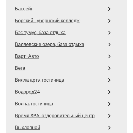
Бассейн
Борский Губернский колледж
Бэс тумус, база отдыха
Валяевские озера, база отдыха
Варт-Авто
Вега
Вилла артэ, гостиница
Водород24
Волна, гостиница
Время SPA, оздоровительный центр
Выхлопной