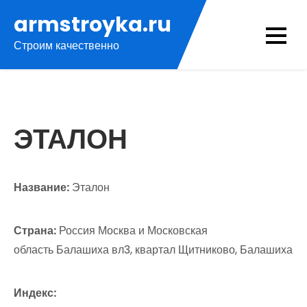
Перейти
armstroyka.ru
к
Строим качественно
содержимому
ЭТАЛОН
Название:
Эталон
Страна:
Россия Москва и Московская
область Балашиха вл3, квартал Щитниково, Балашиха
Индекс: