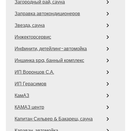
Загородный рай, сауна
Заправка автокондиционеров
Звезда, сауна
Инжекторсервис
Инфинити, детейлинг-автомойка
Иншинка spa, банный комплекс
ИП Воронцов С.А.
ИП Герасимов
КамАЗ
КАМАЗ центр
Капитан Сильвер & Бакареш, сауна
Караван, автомойка