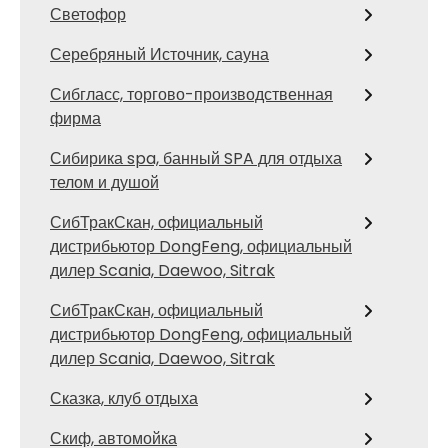
Светофор
Серебряный Источник, сауна
Сибгласс, торгово-производственная
фирма
Сибирика spa, банный SPA для отдыха
телом и душой
СибТракСкан, официальный
дистрибьютор DongFeng, официальный
дилер Scania, Daewoo, Sitrak
СибТракСкан, официальный
дистрибьютор DongFeng, официальный
дилер Scania, Daewoo, Sitrak
Сказка, клуб отдыха
Скиф, автомойка