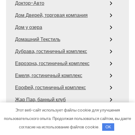
Доктор-Авто
Дом Дверей, торговая компания
Дом у озера
Домашний Текстиль
Дубрава, гостиничный комплекс
Еврозона, гостиничный комплекс
Емеля, гостиничный комплекс
Ерофей, гостиничный комплекс
Жар Пар, банный клуб
Этот веб-сайт использует файлы cookie для улучшения
Жемчужина, сауна
пользовательского опыта. Продолжая пользоваться сайтом, вы даете
Женева Лайф, баня
согласие на использование файлов cookie.
OK