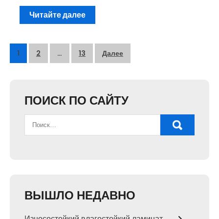
Читайте далее
Пагинация
1
2
…
13
Далее
записей
ПОИСК ПО САЙТУ
ВЫШЛО НЕДАВНО
Износостойкий влагостойкий ламинат