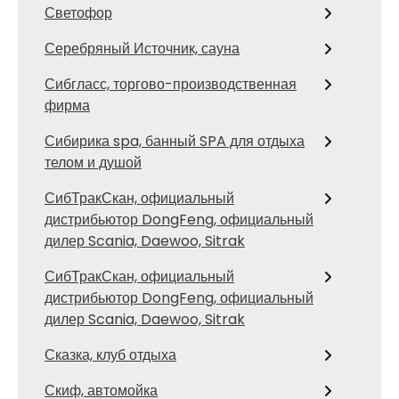
Светофор
Серебряный Источник, сауна
Сибгласс, торгово-производственная
фирма
Сибирика spa, банный SPA для отдыха
телом и душой
СибТракСкан, официальный
дистрибьютор DongFeng, официальный
дилер Scania, Daewoo, Sitrak
СибТракСкан, официальный
дистрибьютор DongFeng, официальный
дилер Scania, Daewoo, Sitrak
Сказка, клуб отдыха
Скиф, автомойка