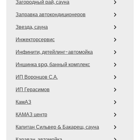
Загородный рай, сауна
Заправка автокондиционеров
Звезда, сауна
Инжекторсервис
Инфинити, детейлинг-автомойка
Иншинка spa, банный комплекс
ИП Воронцов С.А.
ИП Герасимов
КамАЗ
КАМАЗ центр
Капитан Сильвер & Бакареш, сауна
Караван, автомойка