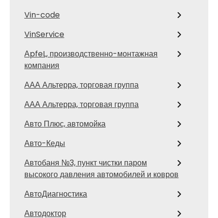
Vin-code
VinService
АpfeL, производственно-монтажная
компания
ААА Альтерра, торговая группа
ААА Альтерра, торговая группа
Авто Плюс, автомойка
Авто-Кеды
Автобаня №3, пункт чистки паром
высокого давления автомобилей и ковров
АвтоДиагностика
Автодоктор