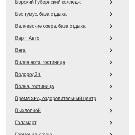
Борский Губернский колледж
Бэс тумус, база отдыха
Валяевские озера, база отдыха
Варт-Авто
Вега
Вилла артэ, гостиница
Водород24
Волна, гостиница
Время SPA, оздоровительный центр
Выхлопной
Галамарт
Гармония, сауна