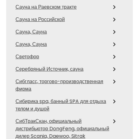
Сауна на Раевском тракте
Сауна на Российской
Сауна, Сауна
Сауна, Сауна
Светофор
Серебряный Источник, сауна
Сибгласс, торгово-производственная
фирма
Сибирика spa, банный SPA для отдыха
телом и душой
СибТракСкан, официальный
дистрибьютор DongFeng, официальный
дилер Scania, Daewoo, Sitrak