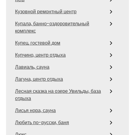
Кузовной ремонтный центр
Купала, банно-оздоровительный
комплекс
Купец, гостевой дом
Купчино, центр отдыха
Лавиаль, сауна
Лагуна, центр отдыха
Лесная сказка на озере Увильды, база
отдыха
Лисья нора, сауна
Любить по-русски, баня
Люкс