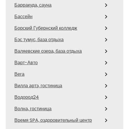
Барракуда, сауна
Бассейн
Борский Губернский колледж
Бэс тумус, база отдыха
Валяевские озера, база отдыха
Варт-Авто
Вега
Вилла артэ, гостиница
Водород24
Волна, гостиница
Время SPA, оздоровительный центр