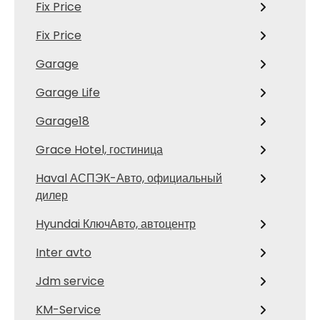
Fix Price
Fix Price
Garage
Garage Life
Garage18
Grace Hotel, гостиница
Haval АСПЭК-Авто, официальный
дилер
Hyundai КлючАвто, автоцентр
Inter avto
Jdm service
KM-Service