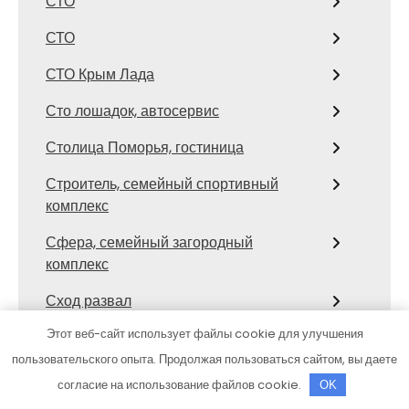
СТО
СТО
СТО Крым Лада
Сто лошадок, автосервис
Столица Поморья, гостиница
Строитель, семейный спортивный
комплекс
Сфера, семейный загородный
комплекс
Сход развал
Этот веб-сайт использует файлы cookie для улучшения
Сход-развал, Шиномонтаж
пользовательского опыта. Продолжая пользоваться сайтом, вы даете
Сывлах, Баня №3
согласие на использование файлов cookie.
OK