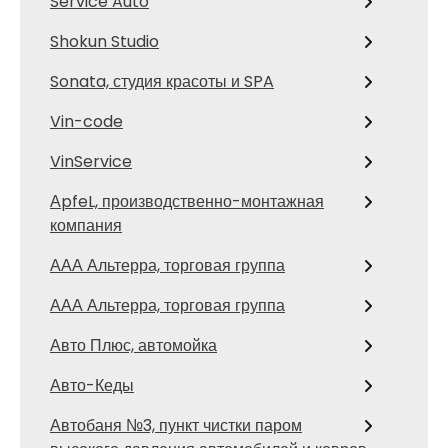
Service Auto
Shokun Studio
Sonata, студия красоты и SPA
Vin-code
VinService
АpfeL, производственно-монтажная
компания
ААА Альтерра, торговая группа
ААА Альтерра, торговая группа
Авто Плюс, автомойка
Авто-Кеды
Автобаня №3, пункт чистки паром