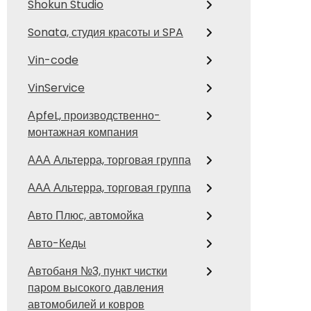
Shokun Studio
Sonata, студия красоты и SPA
Vin-code
VinService
АpfeL, производственно-
монтажная компания
ААА Альтерра, торговая группа
ААА Альтерра, торговая группа
Авто Плюс, автомойка
Авто-Кеды
Автобаня №3, пункт чистки
паром высокого давления
автомобилей и ковров