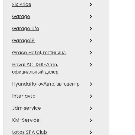
Fix Price
Garage
Garage Life
Garage18
Grace Hotel, гостиница
Haval АСПЭК-Авто,
официальный дилер
Hyundai КлючАвто, автоцентр
Inter avto
Jdm service
KM-Service
Lotos SPA Club