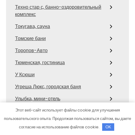
Техно стар с, банно-оздоровительный
комплекс
Токугава, сауна
Томские бани
Торопов-Авто
Тюменская, гостиница
У Ксюши
Угреша Люкс, городская баня
Улыбка, мини-отель
Усадьба Поликарповых, база отдыха
Этот веб-сайт использует файлы cookie для улучшения
пользовательского опыта. Продолжая пользоваться сайтом, вы даете
Усадьба Хлыновская, семейный
согласие на использование файлов cookie.
OK
оздоровительный центр