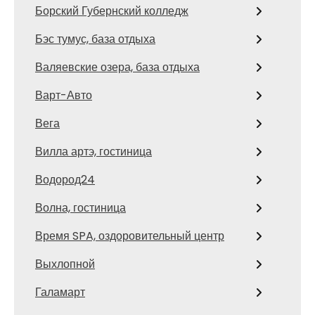
Борский Губернский колледж
Бэс тумус, база отдыха
Валяевские озера, база отдыха
Варт-Авто
Вега
Вилла артэ, гостиница
Водород24
Волна, гостиница
Время SPA, оздоровительный центр
Выхлопной
Галамарт