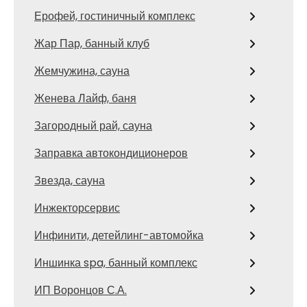
Ерофей, гостиничный комплекс
Жар Пар, банный клуб
Жемчужина, сауна
Женева Лайф, баня
Загородный рай, сауна
Заправка автокондиционеров
Звезда, сауна
Инжекторсервис
Инфинити, детейлинг-автомойка
Иншинка spa, банный комплекс
ИП Воронцов С.А.