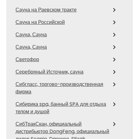
Сауна на Раевском тракте
Сауна на Российской
Сауна, Сауна
Сауна, Сауна
Светофор
Серебряный Источник, сауна
Сибгласс, торгово-производственная
фирма
Сибирика spa, банный SPA для отдыха
телом и душой
СибТракСкан, официальный
дистрибьютор DongFeng, официальный
дилер Scania, Daewoo, Sitrak