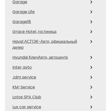
Garage
Garage Life
Garage18
Grace Hotel, гостиница
Haval АСПЭК-Авто, официальный
дилер
Hyundai КлючАвто, автоцентр
Inter avto
Jdm service
KM-Service
Lotos SPA Club
Lux car service