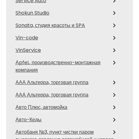
Service Auto
Shokun Studio
Sonata, студия красоты и SPA
Vin-code
VinService
АpfeL, производственно-монтажная
компания
ААА Альтерра, торговая группа
ААА Альтерра, торговая группа
Авто Плюс, автомойка
Авто-Кеды
Автобаня №3, пункт чистки паром