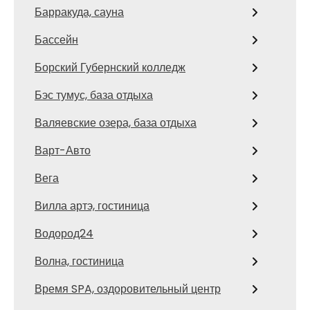
Барракуда, сауна
Бассейн
Борский Губернский колледж
Бэс тумус, база отдыха
Валяевские озера, база отдыха
Варт-Авто
Вега
Вилла артэ, гостиница
Водород24
Волна, гостиница
Время SPA, оздоровительный центр