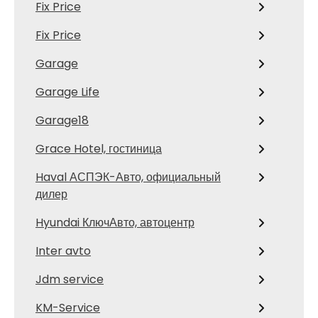
Fix Price
Fix Price
Garage
Garage Life
Garage18
Grace Hotel, гостиница
Haval АСПЭК-Авто, официальный
дилер
Hyundai КлючАвто, автоцентр
Inter avto
Jdm service
KM-Service