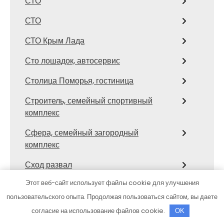
СТО
СТО
СТО Крым Лада
Сто лошадок, автосервис
Столица Поморья, гостиница
Строитель, семейный спортивный
комплекс
Сфера, семейный загородный
комплекс
Сход развал
Этот веб-сайт использует файлы cookie для улучшения
Сход-развал, Шиномонтаж
пользовательского опыта. Продолжая пользоваться сайтом, вы даете
Сывлах, Баня №3
согласие на использование файлов cookie.
OK