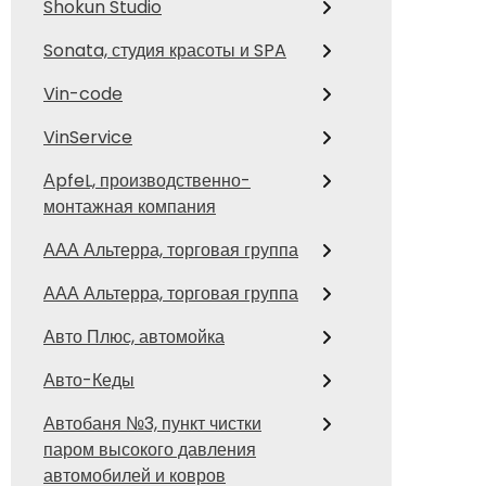
Shokun Studio
Sonata, студия красоты и SPA
Vin-code
VinService
АpfeL, производственно-
монтажная компания
ААА Альтерра, торговая группа
ААА Альтерра, торговая группа
Авто Плюс, автомойка
Авто-Кеды
Автобаня №3, пункт чистки
паром высокого давления
автомобилей и ковров