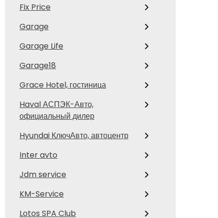
Fix Price
Garage
Garage Life
Garage18
Grace Hotel, гостиница
Haval АСПЭК-Авто,
официальный дилер
Hyundai КлючАвто, автоцентр
Inter avto
Jdm service
KM-Service
Lotos SPA Club