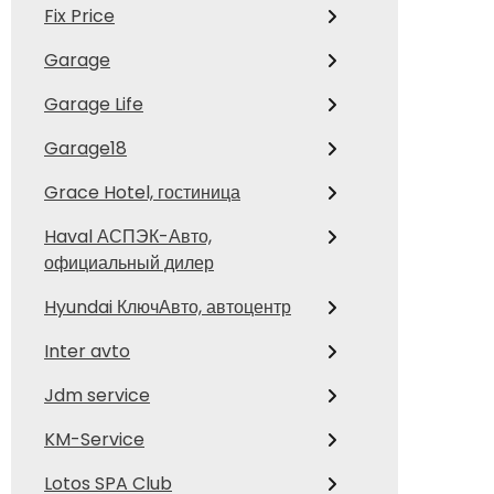
Fix Price
Garage
Garage Life
Garage18
Grace Hotel, гостиница
Haval АСПЭК-Авто,
официальный дилер
Hyundai КлючАвто, автоцентр
Inter avto
Jdm service
KM-Service
Lotos SPA Club