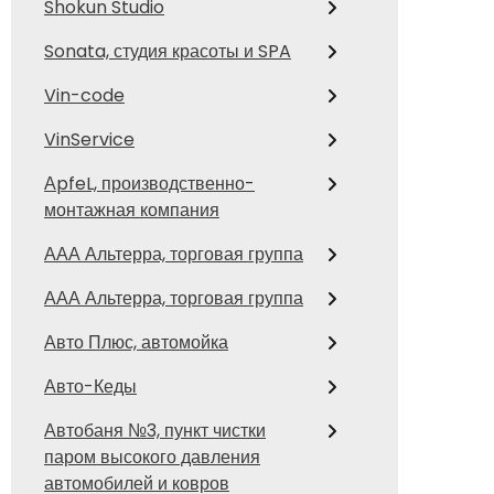
Shokun Studio
Sonata, студия красоты и SPA
Vin-code
VinService
АpfeL, производственно-
монтажная компания
ААА Альтерра, торговая группа
ААА Альтерра, торговая группа
Авто Плюс, автомойка
Авто-Кеды
Автобаня №3, пункт чистки
паром высокого давления
автомобилей и ковров