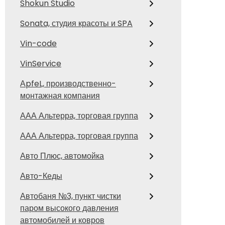
Shokun Studio
Sonata, студия красоты и SPA
Vin-code
VinService
АpfeL, производственно-
монтажная компания
ААА Альтерра, торговая группа
ААА Альтерра, торговая группа
Авто Плюс, автомойка
Авто-Кеды
Автобаня №3, пункт чистки
паром высокого давления
автомобилей и ковров