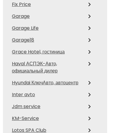
Fix Price
Garage
Garage Life
Garage18
Grace Hotel, гостиница
Haval АСПЭК-Авто,
официальный дилер
Hyundai КлючАвто, автоцентр
Inter avto
Jdm service
KM-Service
Lotos SPA Club