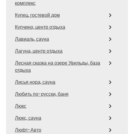
комплекс
Купец, гостевой дом
Купчино, центр отдыха
Лавиаль, сауна
Лагуна, центр отдыха
Лесная сказка на озере Увильды, база
отдыха
Лисья нора, сауна
Любить по-русски, баня
Люкс
Люкс, сауна
Люфт-Авто