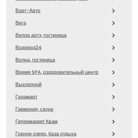
Варт-Авто
Вега
Вилла артэ, гостиница
Водород24
Волна, гостиница
Время SPA, оздоровительный центр
Выхлопной
Галамарт
Гармония, сауна
Гипермаркет Квам
Горное озеро, база отдыха