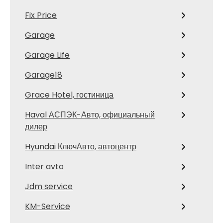
Fix Price
Garage
Garage Life
Garage18
Grace Hotel, гостиница
Haval АСПЭК-Авто, официальный
дилер
Hyundai КлючАвто, автоцентр
Inter avto
Jdm service
KM-Service