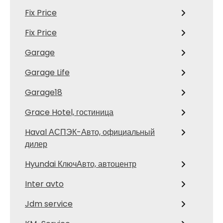
Fix Price
Fix Price
Garage
Garage Life
Garage18
Grace Hotel, гостиница
Haval АСПЭК-Авто, официальный
дилер
Hyundai КлючАвто, автоцентр
Inter avto
Jdm service