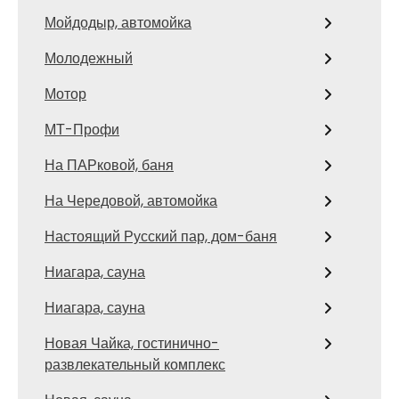
Мойдодыр, автомойка
Молодежный
Мотор
МТ-Профи
На ПАРковой, баня
На Чередовой, автомойка
Настоящий Русский пар, дом-баня
Ниагара, сауна
Ниагара, сауна
Новая Чайка, гостинично-
развлекательный комплекс