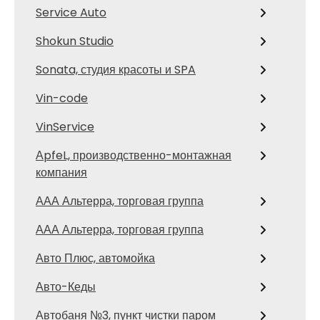
Service Auto
Shokun Studio
Sonata, студия красоты и SPA
Vin-code
VinService
АpfeL, производственно-монтажная
компания
ААА Альтерра, торговая группа
ААА Альтерра, торговая группа
Авто Плюс, автомойка
Авто-Кеды
Автобаня №3, пункт чистки паром