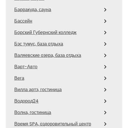
Барракуда, сауна
Бассейн
Борский Губернский колледж
Бэс тумус, база отдыха
Валяевские озера, база отдыха
Варт-Авто
Вега
Вилла артэ, гостиница
Водород24
Волна, гостиница
Время SPA, оздоровительный центр