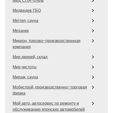
Мёд, СПА-отель
Медведев ГБО
Меттел, сауна
Механик
Микрон, торгово-производственная
компания
Мир дверей, склад
Мир чистоты
Мираж, сауна
Мобистрой, производственно-торговая
фирма
Мой авто, автосервис по ремонту и
обслуживанию японских автомобилей