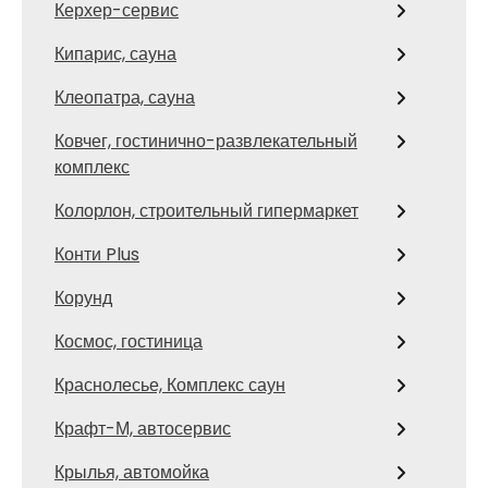
Керхер-сервис
Кипарис, сауна
Клеопатра, сауна
Ковчег, гостинично-развлекательный
комплекс
Колорлон, строительный гипермаркет
Конти Plus
Корунд
Космос, гостиница
Краснолесье, Комплекс саун
Крафт-М, автосервис
Крылья, автомойка