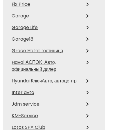
Fix Price
Garage
Garage Life
Garage18
Grace Hotel, гостиница
Haval АСПЭК-Авто,
официальный дилер
Hyundai КлючАвто, автоцентр
Inter avto
Jdm service
KM-Service
Lotos SPA Club