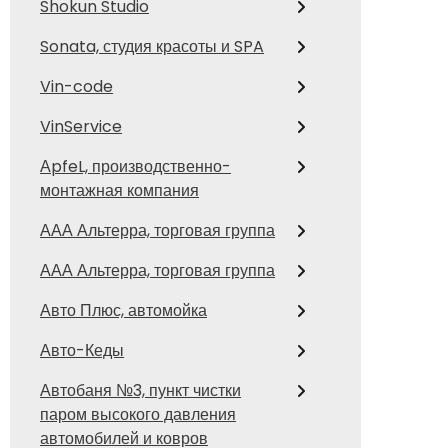
Shokun Studio
Sonata, студия красоты и SPA
Vin-code
VinService
АpfeL, производственно-
монтажная компания
ААА Альтерра, торговая группа
ААА Альтерра, торговая группа
Авто Плюс, автомойка
Авто-Кеды
Автобаня №3, пункт чистки
паром высокого давления
автомобилей и ковров