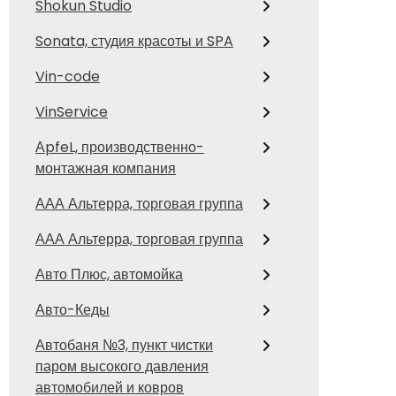
Shokun Studio
Sonata, студия красоты и SPA
Vin-code
VinService
АpfeL, производственно-
монтажная компания
ААА Альтерра, торговая группа
ААА Альтерра, торговая группа
Авто Плюс, автомойка
Авто-Кеды
Автобаня №3, пункт чистки
паром высокого давления
автомобилей и ковров