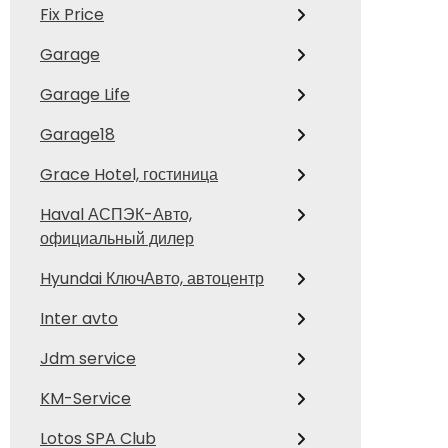
Fix Price
Garage
Garage Life
Garage18
Grace Hotel, гостиница
Haval АСПЭК-Авто,
официальный дилер
Hyundai КлючАвто, автоцентр
Inter avto
Jdm service
KM-Service
Lotos SPA Club